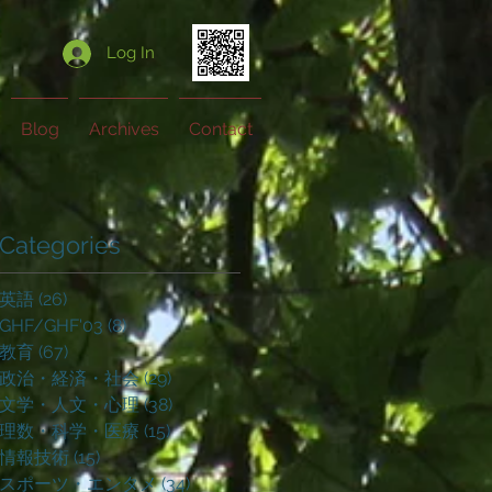
Log In
Blog
Archives
Contact
Categories
英語
(26)
26 posts
GHF/GHF'03
(8)
8 posts
教育
(67)
67 posts
政治・経済・社会
(29)
29 posts
文学・人文・心理
(38)
38 posts
理数・科学・医療
(15)
15 posts
情報技術
(15)
15 posts
スポーツ・エンタメ
(34)
34 posts