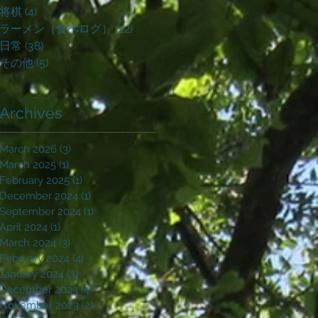
将棋
(4)
4 posts
ラーメン（食べログ）
(22)
22 posts
日常
(38)
38 posts
その他
(5)
5 posts
Archives
March 2026
(3)
3 posts
March 2025
(1)
1 post
February 2025
(1)
1 post
December 2024
(1)
1 post
September 2024
(1)
1 post
April 2024
(1)
1 post
March 2024
(3)
3 posts
February 2024
(4)
4 posts
January 2024
(3)
3 posts
December 2023
(4)
4 posts
November 2023
(2)
2 posts