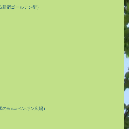
る新宿ゴールデン街）
のSuicaペンギン広場）