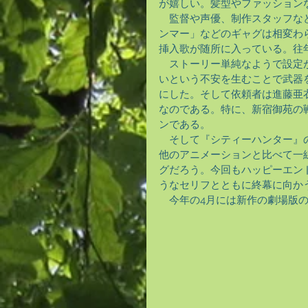
が嬉しい。髪型やファッション
　監督や声優、制作スタッフな
ンマー」などのギャグは相変わ
挿入歌が随所に入っている。往
　ストーリー単純なようで設定が
いという不安を生むことで武器
にした。そして依頼者は進藤亜
なのである。特に、新宿御苑の
ンである。
　そして『シティーハンター』
他のアニメーションと比べて一
グだろう。今回もハッピーエン
うなセリフとともに終幕に向か
　今年の4月には新作の劇場版