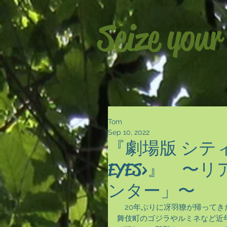
Seize your
Tom
Sep 10, 2022
『劇場版 シティ
EYES>』 
ンター」〜
　20年ぶりに冴羽獠が帰って
舞伎町のゴジラやルミネなど近