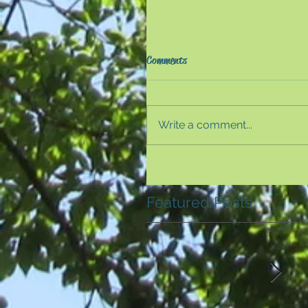
『INDEPENDENCE DAY』（
Comments
作）〜不朽の大統領名演
『INDEPENDENCE DAY』は
年に20世紀フォックス映画
Write a comment...
たSF映画である。監督はロ
ド・メーリッヒ。また、第２
『INDEPENDENCE DAY
RESURGENCE』は、2006
督・同配映画によって製作された
Featured Posts