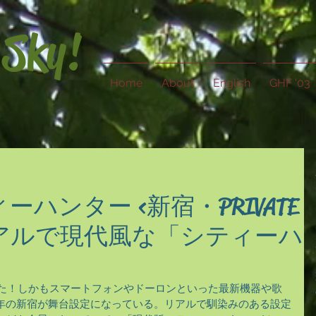
 Sky!
Home
About
English
GHF '03
ーハンター <新宿・PRIVATE
〜リアルで現代風な「シティーハ
きた！しかもスマートフォンやドーロンといった最新機器や歌
年の新宿が舞台設定になっている。リアルで馴染みのある設定