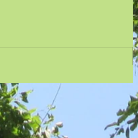
２部
説〜
、1996
が配給し
ーラン
作目
年に同監
。...