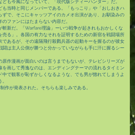
なども今風になっていて、「現代版シティーハンター」だ。
ども当時と同じメンバーである。「もっこり」や「おしおきハ
らずで、そこにキャッツアイのカメオ出演があり、お馴染みの
年のファンにはたまらない内容だ。
斬新だ。「Warfare理論」ーいつ戦争が起きれもおかしくな
を売る」。各国の有力なそれを証明するための新宿を戦闘場所
衣であるが、その遠隔飛行殺戮兵器の起動キーを握るのが彼女
戦闘は主人公側が勝つと分かっていながらも手に汗に握るシー
の原作漫画が面白いのは言うまでもないが、テレビシリーズが
線を画して秀逸なのは、エンディングテーマの流れるタイミン
ド中で観客が恥ずかしくなるような、でも男が惚れてしまうよ
う。
の制作が発表された。そちらも楽しみである。