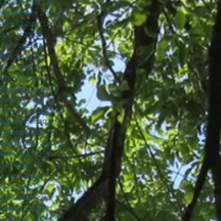
October 2023
(1)
1 post
September 2023
(1)
1 post
August 2023
(1)
1 post
July 2023
(1)
1 post
June 2023
(2)
2 posts
May 2023
(1)
1 post
April 2023
(1)
1 post
March 2023
(2)
2 posts
February 2023
(2)
2 posts
January 2023
(2)
2 posts
December 2022
(3)
3 posts
November 2022
(4)
4 posts
October 2022
(3)
3 posts
September 2022
(6)
6 posts
August 2022
(3)
3 posts
July 2022
(2)
2 posts
June 2022
(1)
1 post
May 2022
(2)
2 posts
April 2022
(2)
2 posts
March 2022
(3)
3 posts
February 2022
(2)
2 posts