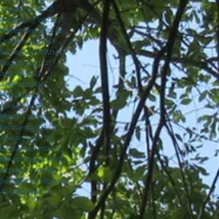
January 2022
(3)
3 posts
December 2021
(3)
3 posts
November 2021
(3)
3 posts
October 2021
(4)
4 posts
September 2021
(2)
2 posts
August 2021
(2)
2 posts
July 2021
(2)
2 posts
June 2021
(2)
2 posts
May 2021
(2)
2 posts
April 2021
(4)
4 posts
March 2021
(2)
2 posts
February 2021
(3)
3 posts
January 2021
(3)
3 posts
December 2020
(3)
3 posts
November 2020
(1)
1 post
October 2020
(2)
2 posts
September 2020
(3)
3 posts
August 2020
(2)
2 posts