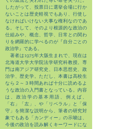
くの血流と失われた尊い命を失った。
したがって、投票日に選挙会場に行か
ないことは歴史軽視でもあり、行使し
なければいけない大事な権利なのであ
る。そして、そのより根源的な政治の
仕組みや、概念、哲学、日常との関わ
りを網羅的に学べるのが『自分ごとの
政治学』である。
　著者は1975年大阪生まれで、現在は
北海道大学大学院法学研究科教授。専
門は南アジア研究史、日本思想史、政
治学、歴史学。ただし、本書は高校生
なら２～３時間あれば十分に読めるよ
うな政治の入門書となっている。内容
は、政治学の基本用語、例えば、
「右」「左」、や「リベラル」と「保
守」を簡潔な説明から、筆者の研究対
象でもある「カンディー」の示唆は、
今後の政治を読み解くキーワードにな