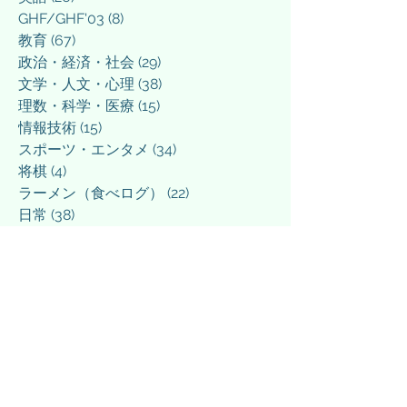
GHF/GHF'03
(8)
8 posts
教育
(67)
67 posts
政治・経済・社会
(29)
29 posts
文学・人文・心理
(38)
38 posts
理数・科学・医療
(15)
15 posts
情報技術
(15)
15 posts
スポーツ・エンタメ
(34)
34 posts
将棋
(4)
4 posts
ラーメン（食べログ）
(22)
22 posts
日常
(38)
38 posts
その他
(5)
5 posts
March 2026
(3)
3 posts
March 2025
(1)
1 post
February 2025
(1)
1 post
December 2024
(1)
1 post
September 2024
(1)
1 post
April 2024
(1)
1 post
March 2024
(3)
3 posts
February 2024
(4)
4 posts