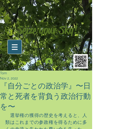
Seize your Sky!
Log In
Tom
Nov 2, 2022
『自分ごとの政治学』〜日
常と死者を背負う政治行動
を〜
　選挙権の獲得の歴史を考えると、人
類はこれまでの参政権を得るために多