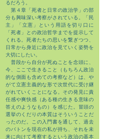
るだろう。
　第４章「死者と日常の政治学」の部
分も興味深い考察がされている。「民
主」「立憲」という用語を切り口に
「死者」との政治哲学までを提示して
くれる。死者たちの思いを繋ぎつつ、
日常から身近に政治を見ていく姿勢を
大切にしたい。
　普段から自分が死ぬことを念頭に、
今、ここで生きること（もちろん政治
的な側面も含めての考察など）は、や
がて立憲主義的な形で次世代に受け継
がれていくことになる。その発見に責
任感や爽快感（ある種の生きる意味の
答えのようなもの）を感じた。冒頭の
選挙のくだりの本質はそういうことだ
ったのだ。この入門書を通して、過去
のバトンを現在の私が持ち、それを未
来に向けて考察するという政治の基本