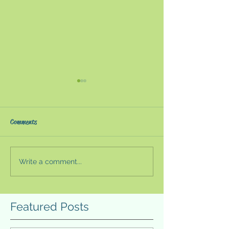
『感染症と文明
への道』〜新型
イルスを理解す
コロナ禍から約3
Comments
に〜
た。世界システム
が浮き上がり、様
講じられている。
Write a comment...
AIと多様性の論点整理
はまだ不安定で、
2023
ウイルスが様々な
で議論されている
Featured Posts
議論がされやすい
もの感染症の本質