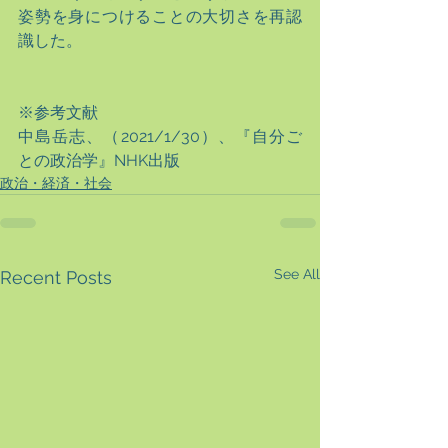
姿勢を身につけることの大切さを再認
識した。
※参考文献
中島岳志、（2021/1/30）、『自分ご
との政治学』NHK出版
政治・経済・社会
See All
Recent Posts