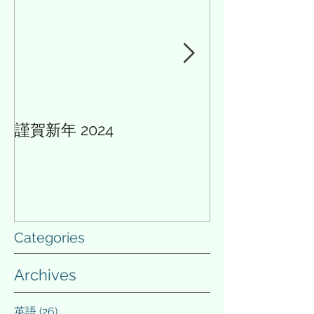
医学的に知識とし
くことが必要だ。..
謹賀新年 2024
AIと多様性の論
Categories
Archives
英語
(26)
26 posts