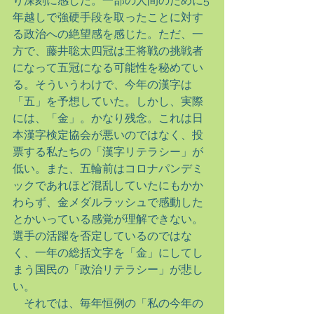
り深刻に感じた。一部の人間のために5
年越しで強硬手段を取ったことに対す
る政治への絶望感を感じた。ただ、一
方で、藤井聡太四冠は王将戦の挑戦者
になって五冠になる可能性を秘めてい
る。そういうわけで、今年の漢字は
「五」を予想していた。しかし、実際
には、「金」。かなり残念。これは日
本漢字検定協会が悪いのではなく、投
票する私たちの「漢字リテラシー」が
低い。また、五輪前はコロナパンデミ
ックであれほど混乱していたにもかか
わらず、金メダルラッシュで感動した
とかいっている感覚が理解できない。
選手の活躍を否定しているのではな
く、一年の総括文字を「金」にしてし
まう国民の「政治リテラシー」が悲し
い。
　それでは、毎年恒例の「私の今年の