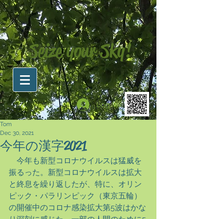
Seize your Sky!
Log In
Tom
Dec 30, 2021
今年の漢字2021
　今年も新型コロナウイルスは猛威を
振るった。新型コロナウイルスは拡大
と終息を繰り返したが、特に、オリン
ピック・パラリンピック（東京五輪）
の開催中のコロナ感染拡大第5波はかな