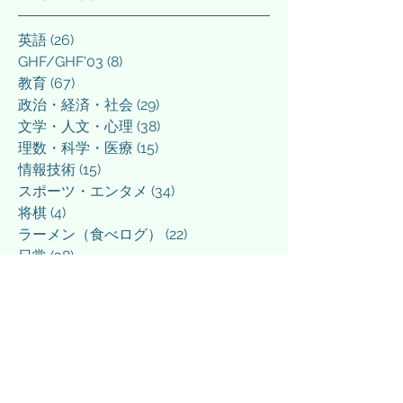
英語
(26)
26 posts
GHF/GHF'03
(8)
8 posts
教育
(67)
67 posts
政治・経済・社会
(29)
29 posts
文学・人文・心理
(38)
38 posts
理数・科学・医療
(15)
15 posts
情報技術
(15)
15 posts
スポーツ・エンタメ
(34)
34 posts
将棋
(4)
4 posts
ラーメン（食べログ）
(22)
22 posts
日常
(38)
38 posts
その他
(5)
5 posts
March 2026
(3)
3 posts
March 2025
(1)
1 post
February 2025
(1)
1 post
December 2024
(1)
1 post
September 2024
(1)
1 post