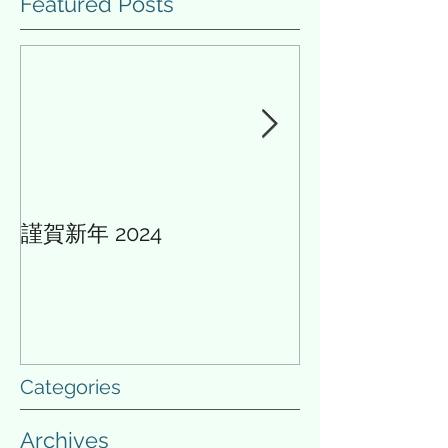
Featured Posts
ぜ十二支の中に実在しない動
いう不名誉なあだ
物が入り込んだのかははっき
てしまった。ただ
りとしていない...
「税」は庶民が...
謹賀新年 2024
AIと多様性の論
Categories
Archives