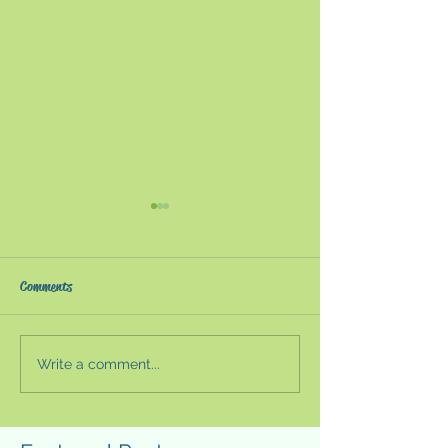
謹賀新年 2024
今年の漢字2023
あけましておめでとうござい
日本漢字検定協会
ます。本年もよろしくお願い
表した今年の漢字
Comments
致します。 今年の干支は
だった。実は「税
「辰」だ。辰はワニの顎や鹿
大きな施行はなか
の角などの複数の動物の部位
が財源確保のため
Write a comment...
を組み合わせたドラゴン[龍]
関する議論が活発
であるとされ、十二支の中で
らだ。首相の今後
唯一の架空の生物である。な
測を呼び、「増税