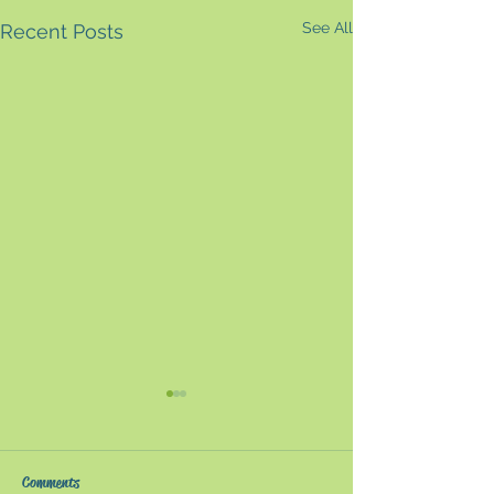
See All
Recent Posts
『国際共通語としての英
『AIの衝撃 ー
語』〜現代の「英語」学
人類の敵かー』
習とは〜
AI研究の先にあ
「英語が流暢だ」といった場
第三次AIブームの
Comments