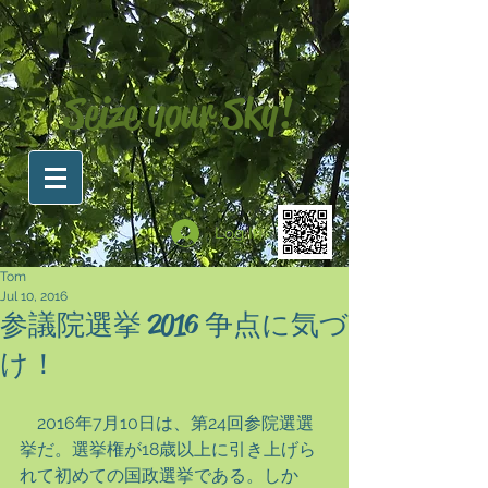
Seize your Sky!
Log In
Tom
Jul 10, 2016
参議院選挙 2016 争点に気づ
け！
　2016年7月10日は、第24回参院選選
挙だ。選挙権が18歳以上に引き上げら
れて初めての国政選挙である。しか