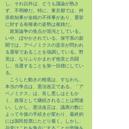
し、それ以外は、どうも議論が熟さ
ず、不明瞭だ。特に、東京都では、舛
添前知事が金銭の不祥事があり、選挙
に対する有権者の姿勢は複雑だ。
　政策論争の焦点が混沌としている。
いや、ぼやかされている。保守系の新
聞では、アベノミクスの是非が問われ
る選挙であることを強調している。野
党は、なりふりかまわず他党と共闘
し、当選することを第一目標にしてい
る。
　こうした動きの根底は、すなわち、
本当の争点は、憲法改正である。「ア
ベノミクス」は、良し悪しはともか
く、政策として継続されることは間違
い。しかし、憲法改正は、議席の数に
よって今後の手続きが変わり、最終的
には国民投票にたどり着く。しかし、
与党はこれを争点にすることが危険を