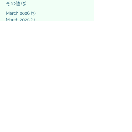
その他
(5)
5 posts
March 2026
(3)
3 posts
March 2025
(1)
1 post
February 2025
(1)
1 post
December 2024
(1)
1 post
September 2024
(1)
1 post
April 2024
(1)
1 post
March 2024
(3)
3 posts
February 2024
(4)
4 posts
January 2024
(3)
3 posts
December 2023
(4)
4 posts
November 2023
(2)
2 posts
October 2023
(1)
1 post
September 2023
(1)
1 post
August 2023
(1)
1 post
July 2023
(1)
1 post
June 2023
(2)
2 posts
May 2023
(1)
1 post
April 2023
(1)
1 post
March 2023
(2)
2 posts