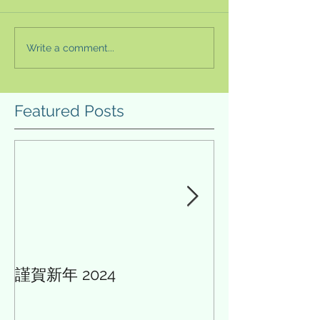
合の「英語」に関して、それ
ChatGTPが登場
が現代社会でどんなものかと
ンで配給ロボット
尋ねても愚問であるように見
ている様子をみると
Write a comment...
える。しかし、その「英語」
存の在り方はます
はグローバル社会で大きな質
問題に感じてくる
的変容がある。そして、それ
AIに対するネガテ
Featured Posts
に伴う学習者及び指導者等が
として、人間はAI
知っておくべき新しい知見も
われるのではない
あるのだ。これを提示してく
安感、またはSF
れるのが本書の鳥飼玖美子氏
が滅亡の危機に晒
である。 本書の提言は非常
はないかという危機
に明確で、一つは「使える英
のスタートである
語」・「使えない英語」とい
意味で本書のサブ
った英語学習において顕著に
刺激的であった。
なりやす
謹賀新年 2024
AIと多様性の論