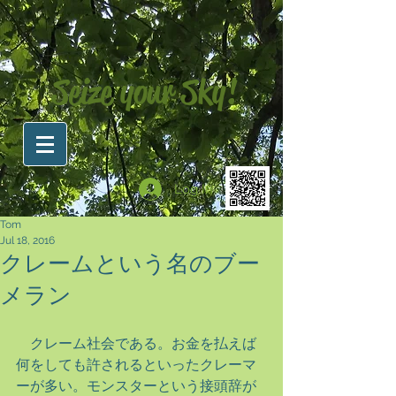
Seize your Sky!
Log In
Tom
Jul 18, 2016
クレームという名のブー
メラン
　クレーム社会である。お金を払えば
何をしても許されるといったクレーマ
ーが多い。モンスターという接頭辞が