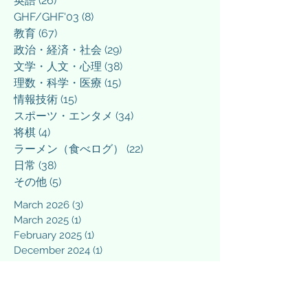
英語
(26)
26 posts
GHF/GHF'03
(8)
8 posts
教育
(67)
67 posts
政治・経済・社会
(29)
29 posts
文学・人文・心理
(38)
38 posts
理数・科学・医療
(15)
15 posts
情報技術
(15)
15 posts
スポーツ・エンタメ
(34)
34 posts
将棋
(4)
4 posts
ラーメン（食べログ）
(22)
22 posts
日常
(38)
38 posts
その他
(5)
5 posts
March 2026
(3)
3 posts
March 2025
(1)
1 post
February 2025
(1)
1 post
December 2024
(1)
1 post
September 2024
(1)
1 post
April 2024
(1)
1 post
March 2024
(3)
3 posts