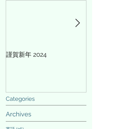
に意味を求めるか」、２部
しい。...
「人生の意味...
謹賀新年 2024
AIと多様性の論
Categories
Archives