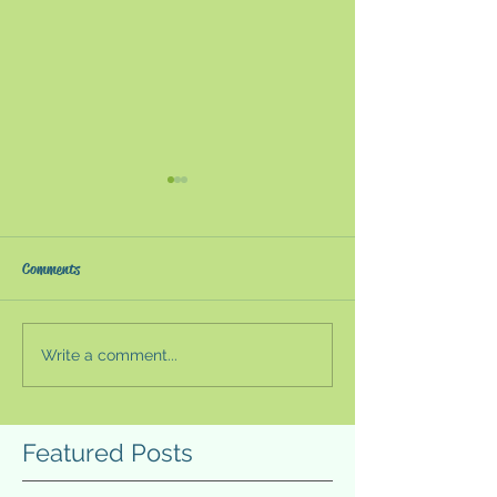
『世界一しあわせなフィ
「完璧＝自己ベ
ンランド人は幸福を追い
ストレスコーピン
求めない』〜「人生の意
フィンランドは世界幸福度ラ
ルヘルスの観点か
Comments
味」をアカデミックに考
ンキングで2年連続（2018
「完璧」を求める
える〜
年・2019年）で世界一位にラ
しば自身の負担に
ンクインした。それ以前に
多い。精神疾患を
Write a comment...
も、フィンランドはフィンラ
う人はこの傾向が
ンド・メソッドで世界的な注
完璧を求めて自分
目を集めていたため、家族が
てしまうこともあ
Featured Posts
紹介してくれた。目次を眺め
その「完璧」を求
ると、１部「人間はなぜ人生
良い方向に進むこ