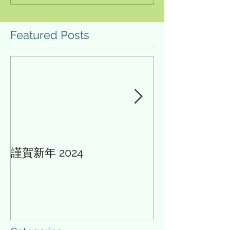
場に参加できず、目の前で感
った。今年の目玉
じられる講師の熱弁や分科会
校の新学習指導要
Featured Posts
の模擬授業を体験する機会な
伴い、令和7年度
どを得られなかった。ただ、
トの内容とそれを
オンラインでも東京及び大阪
業改善だろう。特
での実施を録画再...
評価の一体化の...
謹賀新年 2024
AIと多様性の論