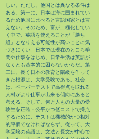
しい。ただし、他国とは異なる条件は
ある。第一に、日本は海に囲まれてい
るため他国に比べると言語国家とは言
えない。そのため、富が二極化してい
く中で、英語を使えることが「勝ち
組」となりえる可能性が高いことに気
づきにくい。日本では現在のところ学
問や仕事をはじめ、日常生活は英語が
なくとも基本的に困らないからだ。第
二に、長く日本の教育と階級を作って
きた根源は、大学受験である。社会
は、ペーパーテストで高得点を取れる
人材がより仕事が出来る傾向にあると
考える。そして、何万人もの大量の受
験生を正確・公平かつ低コストで採点
するために、テストは機械的かつ相対
的評価でなければならず、従って、大
学受験の英語は、文法と長文が中心で