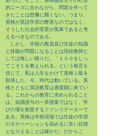
あった。そこで、英検協会もその社会
的ニーズに合わながら、問題を作って
きたことは想像に難くない。つまり、
英検が英語学習の弊害なのではなく、
そうした社会的背景が黒幕であると考
えるべきなのである。
　しかし、学校の教員及び生徒の知識
と技能が問題になることは現役教師と
しては悔しい限りだ。「１００をしっ
てこそ１を教えられる」という格言を
信じて、私は人生をかけて英検１級を
取得した。今、時代は動いている。英
検とともに英語教育は過渡期に来てい
る。これからの教育に求められること
は、知識授与の一斉授業ではなく、学
びの場を創造するファシリテーターで
ある。英検は学校現場では生徒の学習
のモチベーションを高めるに良い目標
となりえることは確かだ。だからこ