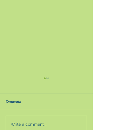
第10回 夏の教育セミナー
第9回 夏の教育
2023〜生成AI時代の教育と
2022〜高大接
は〜
性〜
夏の教育セミナーは新型コロ
第9回夏の教育セ
Comments
ナウイルス感染防止の観点か
本教育新聞・株式
らオンラインが続いていた
主催）が今年もオ
が、４年ぶりの会場実施とな
行われた。例年以
Write a comment...
った。ただ、私は諸事情で会
豊富で、収穫が多