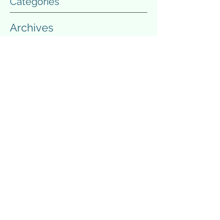
Categories
Archives
英語
(26)
26 posts
GHF/GHF'03
(8)
8 posts
教育
(67)
67 posts
政治・経済・社会
(29)
29 posts
文学・人文・心理
(38)
38 posts
理数・科学・医療
(15)
15 posts
情報技術
(15)
15 posts
スポーツ・エンタメ
(34)
34 posts
将棋
(4)
4 posts
ラーメン（食べログ）
(22)
22 posts
日常
(38)
38 posts
その他
(5)
5 posts
March 2026
(3)
3 posts
March 2025
(1)
1 post