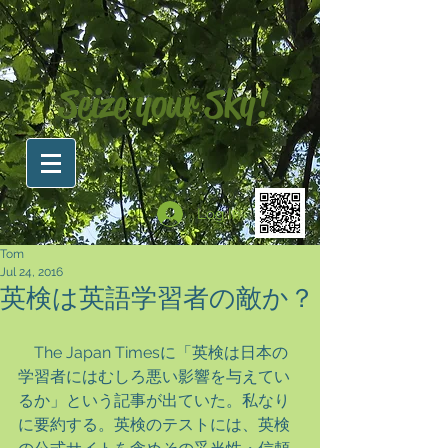
Seize your Sky!
Log In
Tom
Jul 24, 2016
英検は英語学習者の敵か？
　The Japan Timesに「英検は日本の
学習者にはむしろ悪い影響を与えてい
るか」という記事が出ていた。私なり
に要約する。英検のテストには、英検