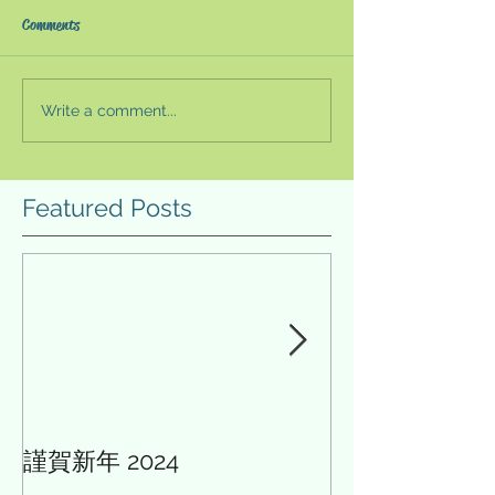
家系ラーメン〜
ーメンにハマり
大和屋 片倉店 「クリーミー
元祖敏々亭 びん
Comments
な家系ラーメン」 貴重な休日
「八王子ラーメン
に家系の豚骨醤油ラーメンを
をベースにした澄
食べてみた。以前に通りかか
と、その表面に油
Write a comment...
ったときに多くの人がいたの
て、八王子特産品
で、気になっていたところ
ぎのみじん切りが
だ。（毎月１日に開催される
ラーメンである。
Featured Posts
激安日祭の日だったよう
からぜひ食べてみ
だ。） 家系ラーメンの大和屋
い、まずは有名店
は、どのお店も玉ネギやおし
チして訪問するこ
んこうなどが無...
た。...
謹賀新年 2024
AIと多様性の論