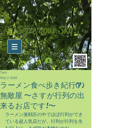
Seize your Sky!
Log In
Tom
Sep 7, 2016
ラーメン食べ歩き紀行(7)
無敵屋 〜さすが行列の出
来るお店です!〜
ラーメン激戦区の中でほぼ行列ができ
ている超人気店だが、行列が行列を生