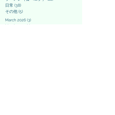
日常
(38)
38 posts
その他
(5)
5 posts
March 2026
(3)
3 posts
March 2025
(1)
1 post
February 2025
(1)
1 post
December 2024
(1)
1 post
September 2024
(1)
1 post
April 2024
(1)
1 post
March 2024
(3)
3 posts
February 2024
(4)
4 posts
January 2024
(3)
3 posts
December 2023
(4)
4 posts
November 2023
(2)
2 posts
October 2023
(1)
1 post
September 2023
(1)
1 post
August 2023
(1)
1 post
July 2023
(1)
1 post
June 2023
(2)
2 posts
May 2023
(1)
1 post