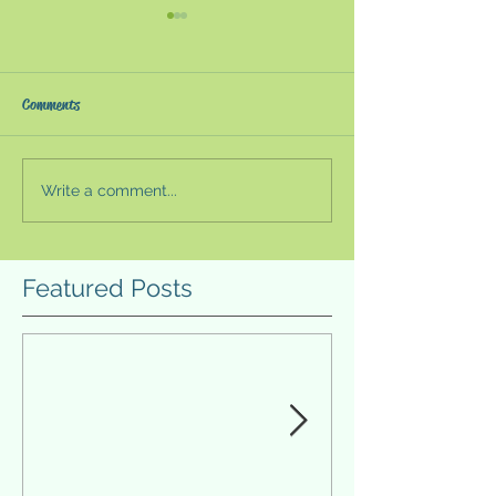
コンピューターリテラシ
『持続可能な医
ーの本質と展望
療を俯瞰的に問
独立研究科の森田真生はエッ
体調を崩して病院
Comments
セー州の中で次のように述べ
はここでいつも何
ている。「コンピューターは
み潰す気持ちにな
あまりにもユーザーに寄り添
う。医療情報と金
Write a comment...
い過ぎてしまった。便利にな
っている大病院、
ることはありがたいが、結果
複雑な診療報酬点
として私たちは、生まれ変わ
感じる院外処方箋
Featured Posts
ろうとする主体的な意欲を失
適正に処理・評価
っているのではないか」
いるのか。このま
（『数学の贈り物』）コンピ
の最期の日まで適
ューターリテラシー...
恵を受けられるの..