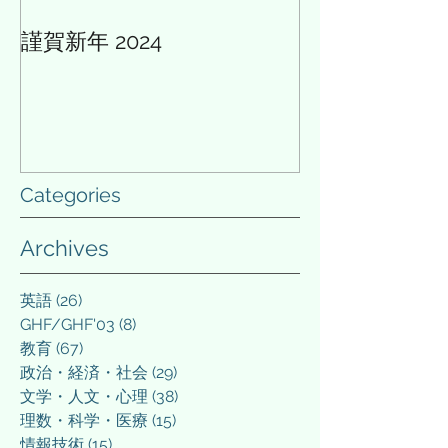
謹賀新年 2024
AIと多様性の論
Categories
Archives
英語
(26)
26 posts
GHF/GHF'03
(8)
8 posts
教育
(67)
67 posts
政治・経済・社会
(29)
29 posts
文学・人文・心理
(38)
38 posts
理数・科学・医療
(15)
15 posts
情報技術
(15)
15 posts