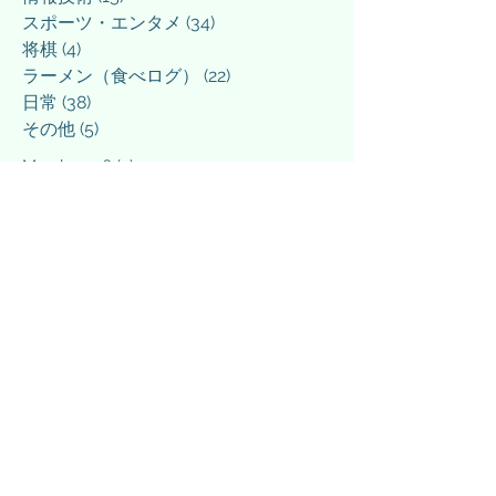
スポーツ・エンタメ
(34)
34 posts
将棋
(4)
4 posts
ラーメン（食べログ）
(22)
22 posts
日常
(38)
38 posts
その他
(5)
5 posts
March 2026
(3)
3 posts
March 2025
(1)
1 post
February 2025
(1)
1 post
December 2024
(1)
1 post
September 2024
(1)
1 post
April 2024
(1)
1 post
March 2024
(3)
3 posts
February 2024
(4)
4 posts
January 2024
(3)
3 posts
December 2023
(4)
4 posts
November 2023
(2)
2 posts
October 2023
(1)
1 post
September 2023
(1)
1 post
August 2023
(1)
1 post