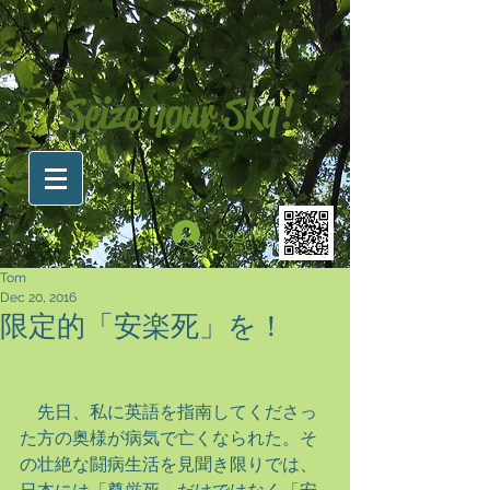
Seize your Sky!
Log In
Tom
Dec 20, 2016
限定的「安楽死」を！
　先日、私に英語を指南してくださっ
た方の奥様が病気で亡くなられた。そ
の壮絶な闘病生活を見聞き限りでは、