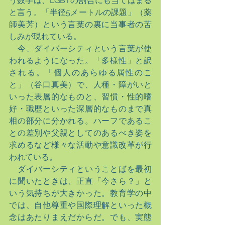
う数字は、LGBTの割合にも当てはまる
と言う。「半径5メートルの課題」（薬
師美芳）という言葉の裏に当事者の苦
しみが現れている。
　今、ダイバーシティという言葉が使
われるようになった。「多様性」と訳
される。「個人のあらゆる属性のこ
と」（谷口真美）で、人種・障がいと
いった表層的なものと、習慣・性的嗜
好・職歴といった深層的なものまで真
相の部分に分かれる。ハーフであるこ
との差別や父親としてのあるべき姿を
求めるなど様々な活動や意識改革が行
われている。
　ダイバーシティということばを最初
に聞いたときは、正直「今さら？」と
いう気持ちが大きかった。教育学の中
では、自他尊重や国際理解といった概
念はあたりまえだからだ。でも、実態