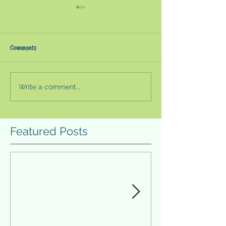
『世界一しあわせなフィ
「完璧＝自己ベ
ンランド人は幸福を追い
ストレスコーピン
求めない』〜「人生の意
フィンランドは世界幸福度ラ
ルヘルスの観点か
Comments
味」をアカデミックに考
ンキングで2年連続（2018
「完璧」を求める
える〜
年・2019年）で世界一位にラ
しば自身の負担に
ンクインした。それ以前に
多い。精神疾患を
Write a comment...
も、フィンランドはフィンラ
う人はこの傾向が
ンド・メソッドで世界的な注
完璧を求めて自分
目を集めていたため、家族が
てしまうこともあ
Featured Posts
紹介してくれた。目次を眺め
その「完璧」を求
ると、１部「人間はなぜ人生
良い方向に進むこ
に意味を求めるか」、２部
しい。...
「人生の意味...