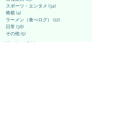
スポーツ・エンタメ
(34)
34 posts
将棋
(4)
4 posts
ラーメン（食べログ）
(22)
22 posts
日常
(38)
38 posts
その他
(5)
5 posts
March 2026
(3)
3 posts
March 2025
(1)
1 post
February 2025
(1)
1 post
December 2024
(1)
1 post
September 2024
(1)
1 post
April 2024
(1)
1 post
March 2024
(3)
3 posts
February 2024
(4)
4 posts
January 2024
(3)
3 posts
December 2023
(4)
4 posts
November 2023
(2)
2 posts
October 2023
(1)
1 post
September 2023
(1)
1 post
August 2023
(1)
1 post