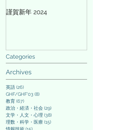
謹賀新年 2024
AIと多様性の論
Categories
Archives
英語
(26)
26 posts
GHF/GHF'03
(8)
8 posts
教育
(67)
67 posts
政治・経済・社会
(29)
29 posts
文学・人文・心理
(38)
38 posts
理数・科学・医療
(15)
15 posts
情報技術
(15)
15 posts