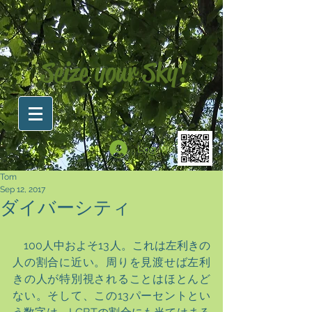
Seize your Sky!
Log In
Tom
Sep 12, 2017
ダイバーシティ
　100人中およそ13人。これは左利きの
人の割合に近い。周りを見渡せば左利
きの人が特別視されることはほとんど
ない。そして、この13パーセントとい