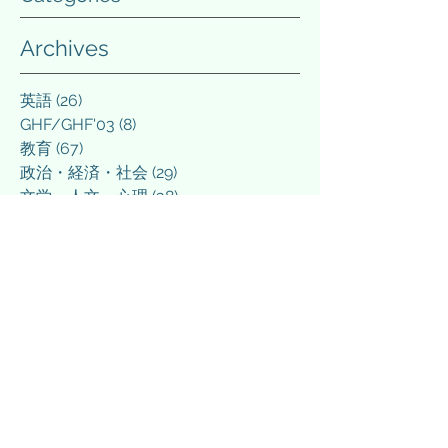
Archives
英語
(26)
26 posts
GHF/GHF'03
(8)
8 posts
教育
(67)
67 posts
政治・経済・社会
(29)
29 posts
文学・人文・心理
(38)
38 posts
理数・科学・医療
(15)
15 posts
情報技術
(15)
15 posts
スポーツ・エンタメ
(34)
34 posts
将棋
(4)
4 posts
ラーメン（食べログ）
(22)
22 posts
日常
(38)
38 posts
その他
(5)
5 posts
March 2026
(3)
3 posts
March 2025
(1)
1 post
February 2025
(1)
1 post