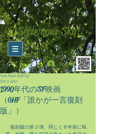
Seize your Sky!
Log In
Tom from GHF'03
Oct 7, 2017
1990年代のSF映画
（GHF「誰かが一言復刻
版」）
　復刻版の第２弾。同じく８年前に執