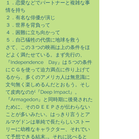
１．恋愛などでパートナーと複雑な事
情を持ち
２．有名な俳優が演じ
３．世界を背負って
４．困難に立ち向かって
５．自己犠牲の代償に地球を救う
さて、この３つの映画は上の条件をほ
どよく満たせている。まず先行の、
『Independence　Day』は５つの条件
にＣＧを使って迫力満点に作り上げて
るから、多くのアメリカ人は無意識に
文句無く楽しめるんだとおもう。そし
て皮肉なのが『Deep Impact』。
『Armagedon』と同時期に後発された
ために、そのＤＥＥＰさが伝わらない
ことが多いみたい。はっきり言うとア
ルマゲドンは単純で長たらしいストー
リーに幼稚なキャラクター、それでい
て予想できる結末…。それに比べると