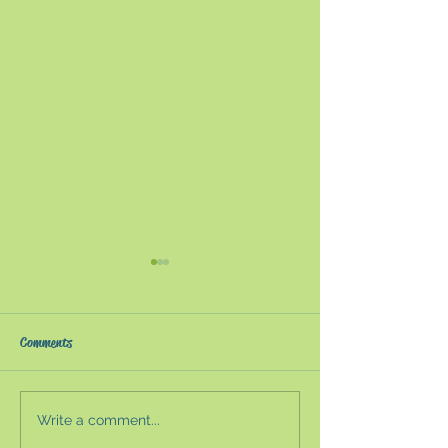
Comments
Write a comment...
ピアノリサイタルの記事
ピアノリサイタ
が掲載されました Part II
が掲載されまし