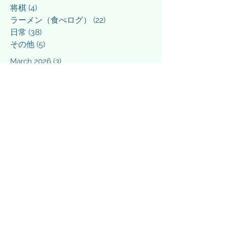
将棋
(4)
4 posts
ラーメン（食べログ）
(22)
22 posts
日常
(38)
38 posts
その他
(5)
5 posts
March 2026
(3)
3 posts
March 2025
(1)
1 post
February 2025
(1)
1 post
December 2024
(1)
1 post
September 2024
(1)
1 post
April 2024
(1)
1 post
March 2024
(3)
3 posts
February 2024
(4)
4 posts
January 2024
(3)
3 posts
December 2023
(4)
4 posts
November 2023
(2)
2 posts
October 2023
(1)
1 post
September 2023
(1)
1 post
August 2023
(1)
1 post
July 2023
(1)
1 post