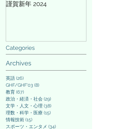
謹賀新年 2024
AIと多様性の論
Categories
Archives
英語
(26)
26 posts
GHF/GHF'03
(8)
8 posts
教育
(67)
67 posts
政治・経済・社会
(29)
29 posts
文学・人文・心理
(38)
38 posts
理数・科学・医療
(15)
15 posts
情報技術
(15)
15 posts
スポーツ・エンタメ
(34)
34 posts