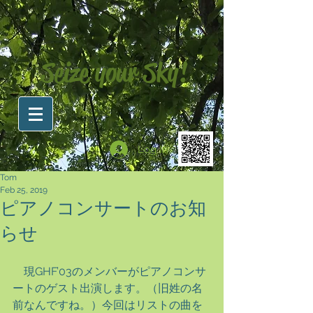
Seize your Sky!
Log In
Tom
Feb 25, 2019
ピアノコンサートのお知
らせ
　現GHF’03のメンバーがピアノコンサ
ートのゲスト出演します。（旧姓の名
前なんですね。）今回はリストの曲を