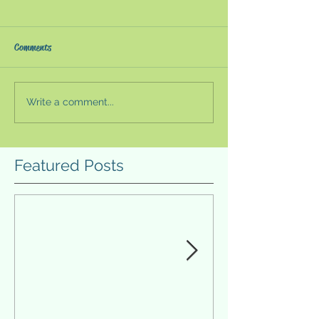
Comments
Write a comment...
ピアノリサイタルの記事
ピアノリサイタ
が掲載されました Part II
が掲載されまし
Featured Posts