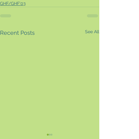
GHF/GHF'03
See All
Recent Posts