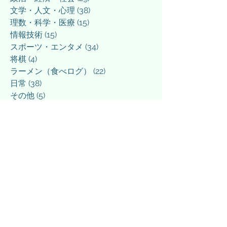
文学・人文・心理
(38)
38 posts
理数・科学・医療
(15)
15 posts
情報技術
(15)
15 posts
スポーツ・エンタメ
(34)
34 posts
将棋
(4)
4 posts
ラーメン（食べログ）
(22)
22 posts
日常
(38)
38 posts
その他
(5)
5 posts
March 2026
(3)
3 posts
March 2025
(1)
1 post
February 2025
(1)
1 post
December 2024
(1)
1 post
September 2024
(1)
1 post
April 2024
(1)
1 post
March 2024
(3)
3 posts
February 2024
(4)
4 posts
January 2024
(3)
3 posts
December 2023
(4)
4 posts
November 2023
(2)
2 posts