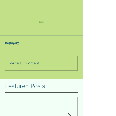
第10回 夏の教育セミナー
第9回 夏の教育
2023〜生成AI時代の教育と
2022〜高大接
は〜
性〜
夏の教育セミナーは新型コロ
第9回夏の教育セ
Comments
ナウイルス感染防止の観点か
本教育新聞・株式
らオンラインが続いていた
主催）が今年もオ
が、４年ぶりの会場実施とな
行われた。例年以
Write a comment...
った。ただ、私は諸事情で会
豊富で、収穫が多
場に参加できず、目の前で感
った。今年の目玉
じられる講師の熱弁や分科会
校の新学習指導要
Featured Posts
の模擬授業を体験する機会な
伴い、令和7年度
どを得られなかった。ただ、
トの内容とそれを
オンラインでも東京及び大阪
業改善だろう。特
での実施を録画再...
評価の一体化の...