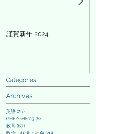
謹賀新年 2024
AIと多様性の論
Categories
Archives
英語
(26)
26 posts
GHF/GHF'03
(8)
8 posts
教育
(67)
67 posts
政治・経済・社会
(29)
29 posts