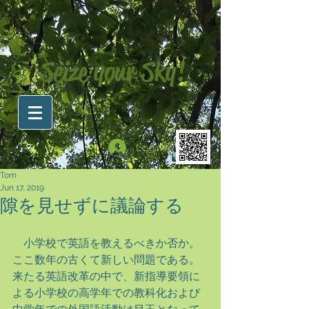
Seize your Sky!
Log In
Tom
Jun 17, 2019
隙を見せずに議論する
　小学校で英語を教えるべきか否か。
ここ数年の古くて新しい問題である。
来たる英語改革の中で、新指導要領に
よる小学校の高学年での教科化および