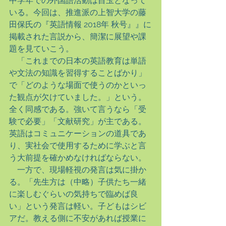
中学年での外国語活動は目玉となって
いる。今回は、推進派の上智大学の藤
田保氏の『英語情報 2018年 秋号』』に
掲載された言説から、簡潔に展望や課
題を見ていこう。
　「これまでの日本の英語教育は単語
や文法の知識を習得することばかり」
で「どのような場面で使うのかといっ
た観点が欠けていました。」という。
全く同感である。強いて言うなら「受
験で必要」「文献研究」が主である。
英語はコミュニケーションの道具であ
り、実社会で使用するために学ぶと言
う大前提を確かめなければならない。
　一方で、現場軽視の発言は気に掛か
る。「先生方は（中略）子供たち一緒
に楽しむぐらいの気持ちで臨めば良
い」という発言は軽い。子どもはシビ
アだ。教える側に不安があれば授業に