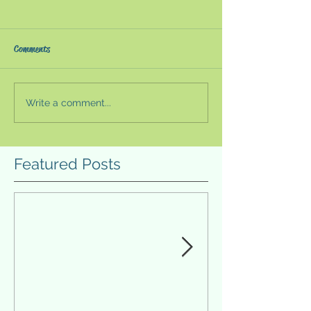
第10回 夏の教育セミナー
第9回 夏の教育
2023〜生成AI時代の教育と
2022〜高大接
は〜
性〜
夏の教育セミナーは新型コロ
第9回夏の教育セ
Comments
ナウイルス感染防止の観点か
本教育新聞・株式
らオンラインが続いていた
主催）が今年もオ
が、４年ぶりの会場実施とな
行われた。例年以
Write a comment...
った。ただ、私は諸事情で会
豊富で、収穫が多
場に参加できず、目の前で感
った。今年の目玉
じられる講師の熱弁や分科会
校の新学習指導要
Featured Posts
の模擬授業を体験する機会な
伴い、令和7年度
どを得られなかった。ただ、
トの内容とそれを
オンラインでも東京及び大阪
業改善だろう。特
での実施を録画再...
評価の一体化の...