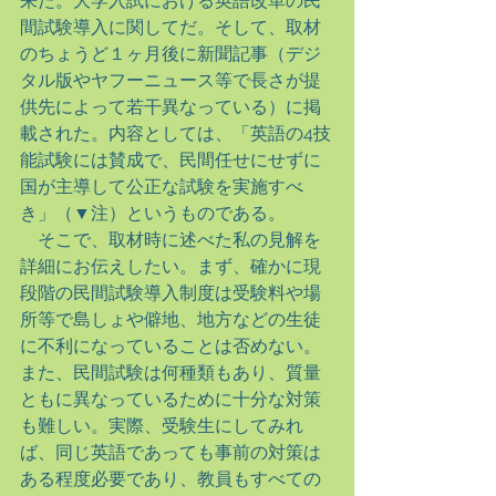
来た。大学入試における英語改革の民
間試験導入に関してだ。そして、取材
のちょうど１ヶ月後に新聞記事（デジ
タル版やヤフーニュース等で長さが提
供先によって若干異なっている）に掲
載された。内容としては、「英語の4技
能試験には賛成で、民間任せにせずに
国が主導して公正な試験を実施すべ
き」（▼注）というものである。
　そこで、取材時に述べた私の見解を
詳細にお伝えしたい。まず、確かに現
段階の民間試験導入制度は受験料や場
所等で島しょや僻地、地方などの生徒
に不利になっていることは否めない。
また、民間試験は何種類もあり、質量
ともに異なっているために十分な対策
も難しい。実際、受験生にしてみれ
ば、同じ英語であっても事前の対策は
ある程度必要であり、教員もすべての