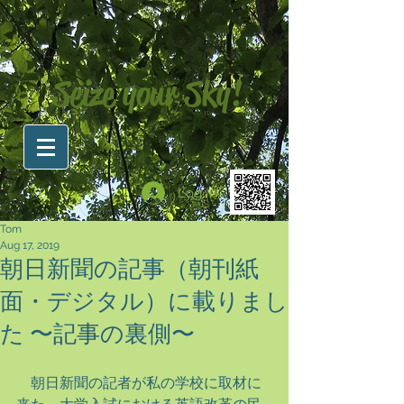
Seize your Sky!
Log In
Tom
Aug 17, 2019
朝日新聞の記事（朝刊紙
面・デジタル）に載りまし
た 〜記事の裏側〜
　朝日新聞の記者が私の学校に取材に