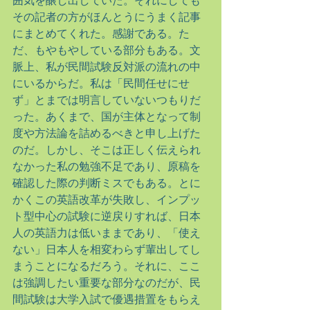
囲気を醸し出していた。それにしても
その記者の方がほんとうにうまく記事
にまとめてくれた。感謝である。た
だ、もやもやしている部分もある。文
脈上、私が民間試験反対派の流れの中
にいるからだ。私は「民間任せにせ
ず」とまでは明言していないつもりだ
った。あくまで、国が主体となって制
度や方法論を詰めるべきと申し上げた
のだ。しかし、そこは正しく伝えられ
なかった私の勉強不足であり、原稿を
確認した際の判断ミスでもある。とに
かくこの英語改革が失敗し、インプッ
ト型中心の試験に逆戻りすれば、日本
人の英語力は低いままであり、「使え
ない」日本人を相変わらず輩出してし
まうことになるだろう。それに、ここ
は強調したい重要な部分なのだが、民
間試験は大学入試で優遇措置をもらえ