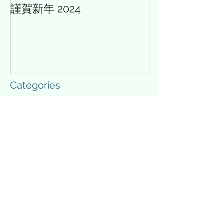
謹賀新年 2024
AIと多様性の論
Categories
Archives
英語
(26)
26 posts
GHF/GHF'03
(8)
8 posts
教育
(67)
67 posts
政治・経済・社会
(29)
29 posts
文学・人文・心理
(38)
38 posts
理数・科学・医療
(15)
15 posts
情報技術
(15)
15 posts
スポーツ・エンタメ
(34)
34 posts