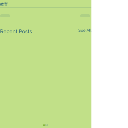
教育
See All
Recent Posts