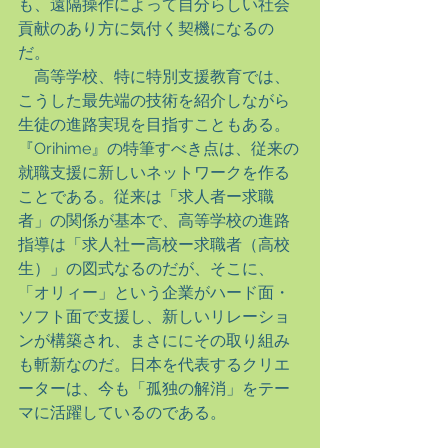
も、遠隔操作によって自分らしい社会
貢献のあり方に気付く契機になるの
だ。
　高等学校、特に特別支援教育では、
こうした最先端の技術を紹介しながら
生徒の進路実現を目指すこともある。
『Orihime』の特筆すべき点は、従来の
就職支援に新しいネットワークを作る
ことである。従来は「求人者ー求職
者」の関係が基本で、高等学校の進路
指導は「求人社ー高校ー求職者（高校
生）」の図式なるのだが、そこに、
「オリィー」という企業がハード面・
ソフト面で支援し、新しいリレーショ
ンが構築され、まさににその取り組み
も斬新なのだ。日本を代表するクリエ
ーターは、今も「孤独の解消」をテー
マに活躍しているのである。