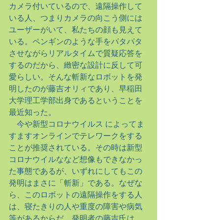
カメラ付いているので、遠隔操作して
いる人、つまりカメラの向こう側には
ユーザーがいて、私たちの顔も見えて
いる。ペンギンのような手をパタパタ
させながらリアルタイムで質疑応答を
するのだから、緻密な設計に反して可
愛らしい。そんな斬新なロボットを発
明したのが藤吉オリィであり、早稲田
大学理工学部出身であるということを
最近知った。
　今や新型コロナウイルス によってま
すますオンラインでテレワークをする
ことが推奨されている。その時は新型
コロナウイルななど想像もできなかっ
た事態であるが、いずれにしてもこの
発明はまさに「斬新」である。なぜな
ら、このロボットの遠隔操作をする人
は、寝たきりの人や重度の障害や病気
等があるからだ。発明者の藤吉氏は、