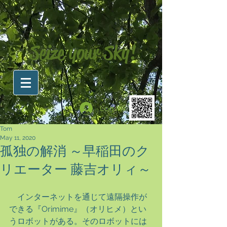
Seize your Sky!
Log In
Tom
May 11, 2020
孤独の解消 ～早稲田のク
リエーター 藤吉オリィ～
　インターネットを通じて遠隔操作が
できる『Orimime』（オリヒメ）とい
うロボットがある。そのロボットには