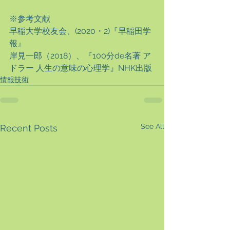
※参考文献
早稲大学校友会、(2020・2)『早稲田学
報』
岸見一郎（2018）、『100分de名著 ア
ドラー 人生の意味の心理学』NHK出版
情報技術
See All
Recent Posts