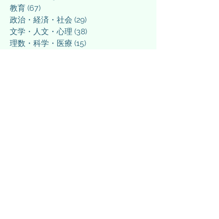
教育
(67)
67 posts
政治・経済・社会
(29)
29 posts
文学・人文・心理
(38)
38 posts
理数・科学・医療
(15)
15 posts
情報技術
(15)
15 posts
スポーツ・エンタメ
(34)
34 posts
将棋
(4)
4 posts
ラーメン（食べログ）
(22)
22 posts
日常
(38)
38 posts
その他
(5)
5 posts
March 2026
(3)
3 posts
March 2025
(1)
1 post
February 2025
(1)
1 post
December 2024
(1)
1 post
September 2024
(1)
1 post
April 2024
(1)
1 post
March 2024
(3)
3 posts
February 2024
(4)
4 posts
January 2024
(3)
3 posts