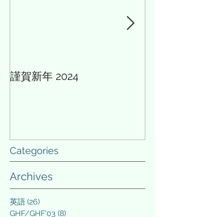
経て、学...
が出来ない人々であ.
謹賀新年 2024
AIと多様性の論
Categories
Archives
英語
(26)
26 posts
GHF/GHF'03
(8)
8 posts