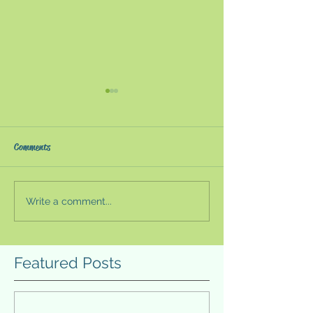
『AIと法の時代』〜AIと
『正義を振りか
法の難問を把握する〜
端な人」の正体
コメの真実〜
ディープランニングなどの技
「（ヤフーコメン
Comments
術発展により第三次AIブーム
彼らは、ネット右
が来ている。どのような倫理
れ、「韓国人は出
観や規制によって共存してい
といったヘイトス
Write a comment...
くかも世界的な課題である。
り返す。それは排
以前から私は法とAIの関係性
ヘイトだと指摘す
に興味があったので、『AIと
は相手側にあると
Featured Posts
法の時代』を手に取ってみ
自由を持ち出す。
た。 著者の小塚壮一郎は、上
ても最終的には「
智大学法学科大学院教授等を
日」と罵られて終