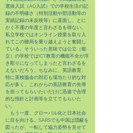
選抜入試（AO入試）での学校生活の記
録の不明確さ（特別活動や部活動等の
実績記録の未反映等）に直面し、とに
かく不運の年度と言わざるを得ない。
私立学校ではオンライン授業を取り入
れてこの難局を乗り越えようと奮闘し
ている。そういった意味では公立（都
立）の学校ではICT教育の機能不全が浮
き彫りになってしまったと言わざるを
えないだろう。ちなみに、英語教育、
特に英検協会の対応も場当たり的な対
応が多く、これからの英語教育の先導
を担ってもらいたいだけに迅速で合理
的な指針と計画等を立ててもらいた
い。
　もう一度、グローバル化と日本社会
に目を向ける。SARSでも中国は隠蔽を
図ったが、一転して協力姿勢を見せて