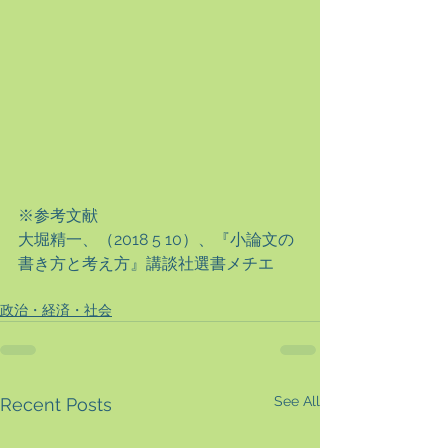
※参考文献
大堀精一、（2018 5 10）、『小論文の
書き方と考え方』講談社選書メチエ
政治・経済・社会
See All
Recent Posts