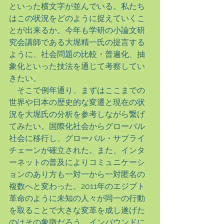
といった横文字が並んでいる。私たち
はこの状況をどのように捉えていくこ
とが出来るか。今年も学研の小論文研
究会講師である大堀精一氏の提言する
ように、社会問題の比較・普遍化、抽
象化といった技法を通じて考察してい
きたい。
　そこで例年通り、まずはここまでの
世界や日本の歴史的な変遷と現在の状
況を大堀氏の分析を参考しながら繋げ
てみたい。国際化社会からグローバル
社会に移行し、グローバル・サプライ
チェーンが確立された。また、インタ
ーネットの普及によりコミュニケーシ
ョンのあり方も一対一から一対匿名の
複数へと変わった。2011年のエジプト
革命のように未知の人々が同一の行動
を取ることで大きな変革を成し遂げた
のはその象徴だろう。インバウンドに