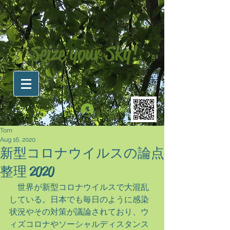
Seize your Sky!
Log In
Tom
Aug 16, 2020
新型コロナウイルスの論点
整理 2020
　世界が新型コロナウイルスで大混乱
している。日本でも毎日のように感染
状況やその対策が議論されており、ウ
ィズコロナやソーシャルディスタンス