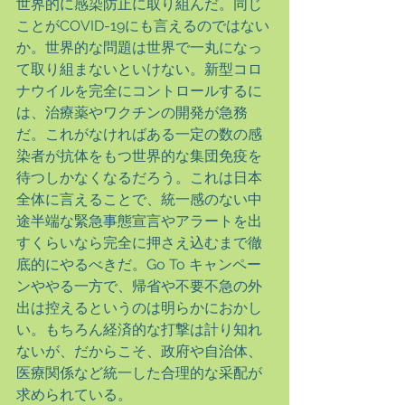
世界的に感染防止に取り組んだ。同じ
ことがCOVID-19にも言えるのではない
か。世界的な問題は世界で一丸になっ
て取り組まないといけない。新型コロ
ナウイルを完全にコントロールするに
は、治療薬やワクチンの開発が急務
だ。これがなければある一定の数の感
染者が抗体をもつ世界的な集団免疫を
待つしかなくなるだろう。これは日本
全体に言えることで、統一感のない中
途半端な緊急事態宣言やアラートを出
すくらいなら完全に押さえ込むまで徹
底的にやるべきだ。Go To キャンペー
ンややる一方で、帰省や不要不急の外
出は控えるというのは明らかにおかし
い。もちろん経済的な打撃は計り知れ
ないが、だからこそ、政府や自治体、
医療関係など統一した合理的な采配が
求められている。