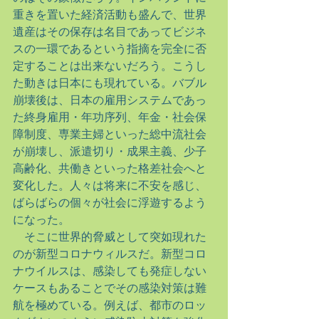
重きを置いた経済活動も盛んで、世界
遺産はその保存は名目であってビジネ
スの一環であるという指摘を完全に否
定することは出来ないだろう。こうし
た動きは日本にも現れている。バブル
崩壊後は、日本の雇用システムであっ
た終身雇用・年功序列、年金・社会保
障制度、専業主婦といった総中流社会
が崩壊し、派遣切り・成果主義、少子
高齢化、共働きといった格差社会へと
変化した。人々は将来に不安を感じ、
ばらばらの個々が社会に浮遊するよう
になった。
　そこに世界的脅威として突如現れた
のが新型コロナウィルスだ。新型コロ
ナウイルスは、感染しても発症しない
ケースもあることでその感染対策は難
航を極めている。例えば、都市のロッ