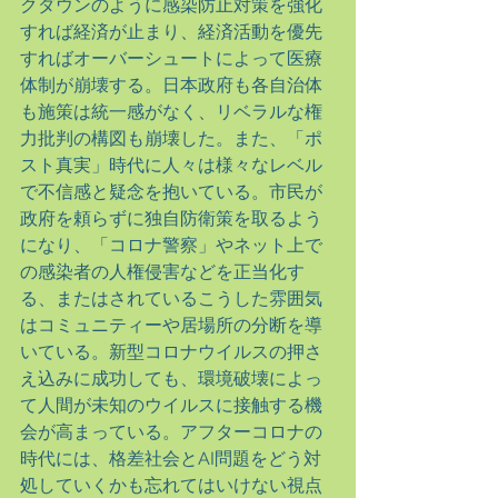
クダウンのように感染防止対策を強化
すれば経済が止まり、経済活動を優先
すればオーバーシュートによって医療
体制が崩壊する。日本政府も各自治体
も施策は統一感がなく、リベラルな権
力批判の構図も崩壊した。また、「ポ
スト真実」時代に人々は様々なレベル
で不信感と疑念を抱いている。市民が
政府を頼らずに独自防衛策を取るよう
になり、「コロナ警察」やネット上で
の感染者の人権侵害などを正当化す
る、またはされているこうした雰囲気
はコミュニティーや居場所の分断を導
いている。新型コロナウイルスの押さ
え込みに成功しても、環境破壊によっ
て人間が未知のウイルスに接触する機
会が高まっている。アフターコロナの
時代には、格差社会とAI問題をどう対
処していくかも忘れてはいけない視点