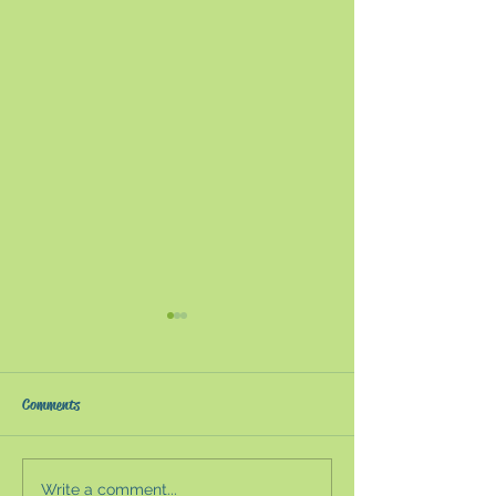
『感染症と文明
への道』〜新型
イルスを理解す
コロナ禍から約3
Comments
に〜
た。世界システム
が浮き上がり、様
講じられている。
Write a comment...
AIと多様性の論点整理