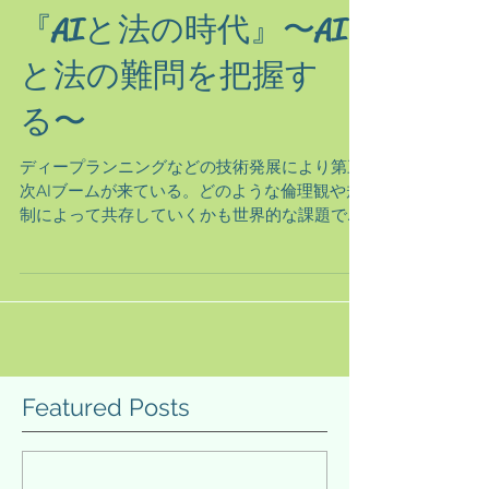
『AIと法の時代』〜AI
と法の難問を把握す
る〜
ディープランニングなどの技術発展により第三
次AIブームが来ている。どのような倫理観や規
制によって共存していくかも世界的な課題であ
る。以前から私は法とAIの関係性に興味があっ
たので、『AIと法の時代』を手に取ってみた。
著者の小塚壮一郎は、上智大学法学科大学院教
授等を経て、学...
Featured Posts