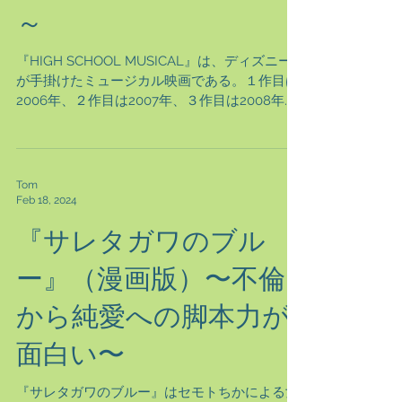
～
『HIGH SCHOOL MUSICAL』は、ディズニー
が手掛けたミュージカル映画である。１作目は
2006年、２作目は2007年、３作目は2008年に
公開された。ただし、２はTV版のみで劇場公開
はない。ちなみに、主人公の２人の距離がリア
ルに距離が近いのは、当時の2人は交際し...
Tom
Feb 18, 2024
『サレタガワのブル
ー』（漫画版）〜不倫
から純愛への脚本力が
面白い〜
『サレタガワのブルー』はセモトちかによる女