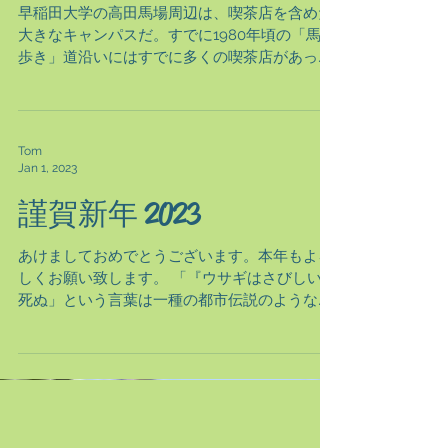
早稲田の喫茶店
早稲田大学の高田馬場周辺は、喫茶店を含めた
大きなキャンパスだ。すでに1980年頃の「馬場
歩き」道沿いにはすでに多くの喫茶店があった
ようだ。2000年代に入ると横文字の店名が多く
なってきた印象だ。戸山キャンパスにはスター
バックスがオープンしている。...
Tom
Jan 1, 2023
謹賀新年 2023
あけましておめでとうございます。本年もよろ
しくお願い致します。 「『ウサギはさびしいと
死ぬ」という言葉は一種の都市伝説のようなも
のであり、実際に寂しさだけで死ぬことはな
い。むしろ、コミュニケーションが取れないこ
とによる精神的な苦痛が活動意欲や食欲の低下
を招くことが結果的に死...