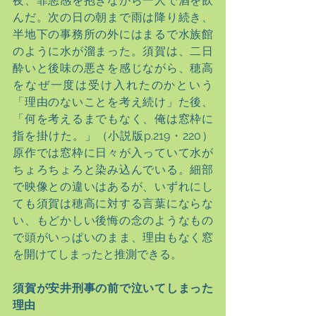
夜、罪悪感を抱きながら一人で酒を飲
んだ。次の日の朝まで雨は降り続き、
半地下の事務所の外にはまるで水族館
のように水が溜まった。須賀は、二日
酔いと後味の悪さを感じながら、穂高
をなぜ一度は受け入れたのかという
「理由のないことを考え続け」た後、
「何を考えるまでもなく、俺は窓枠に
指を掛けた。」（小説版p.219・220）
原作では窓枠に日々が入っていて水が
ちょろちょろと染み込んでいる。細部
で映像との違いはあるが、いずれにし
ても須賀は穂高に対する言葉にならな
い、もどかしい後悔の念のようなもの
で頭がいっぱいのまま、理由もなく窓
を開けてしまったと推測できる。
須賀が安井刑事の前で泣いてしまった
理由