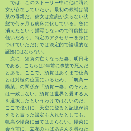
　では、このストーリー中に他に晴れ
女が存在していたか。最初の候補は陽
菜の母親だ。彼女は意識が戻らない状
態で何ヶ月も病床に伏している。急に
消えたという描写もないので可能性は
低いだろう。特定のアクセサーを身に
つけていただけでは決定的で論理的な
証拠にはならない。
　次に、須賀の亡くなった妻、明日花
である。こちらは2年前に事故で死んだ
とある。ここで、須賀はあくまで穂高
とは対極の位置にいるため、「帆高ー
陽菜」の関係が「須賀ー妻」のそれと
は一致しない。須賀は世界と愛する人
を選択したというわけではないのだ。
ここで強引に、天空に登ると記憶が消
えると言った設定も入れたとしても、
帆高や陽菜に当てはまらない。陽菜に
会う前に、立花のおばあさんを尋ねた