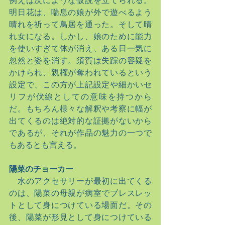
例えば次にような仮説を立てられる。
明日花は、喘息の娘が外で遊べるよう
晴れを祈って鳥居を通った。そして晴
れ女になる。しかし、娘のために能力
を使いすぎて体が消え、ある日一気に
忽然と姿を消す。須賀は失踪の容疑を
かけられ、親権が奪われているという
設定で、この方が上記設定や細かいセ
リフが伏線としての意味を持つから
だ。もちろん様々な解釈や考察に幅が
出てくるのは絶対的な証拠がないから
であるが、それが作品の魅力の一つで
もあるとも言える。
陽菜のチョーカー
　水のアクセサリーが最初に出てくる
のは、陽菜の母親が病室でブレスレッ
トとして身につけている場面だ。その
後、陽菜が形見として身につけている