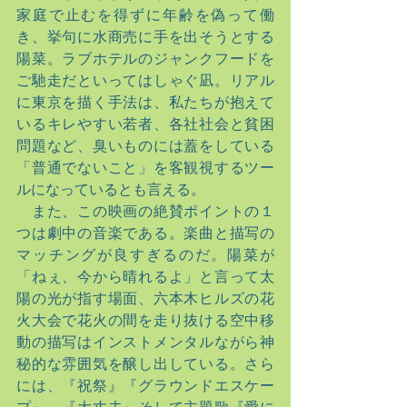
家庭で止むを得ずに年齢を偽って働
き、挙句に水商売に手を出そうとする
陽菜。ラブホテルのジャンクフードを
ご馳走だといってはしゃぐ凪。リアル
に東京を描く手法は、私たちが抱えて
いるキレやすい若者、各社社会と貧困
問題など、臭いものには蓋をしている
「普通でないこと」を客観視するツー
ルになっているとも言える。
　また、この映画の絶賛ポイントの１
つは劇中の音楽である。楽曲と描写の
マッチングが良すぎるのだ。陽菜が
「ねぇ、今から晴れるよ」と言って太
陽の光が指す場面、六本木ヒルズの花
火大会で花火の間を走り抜ける空中移
動の描写はインストメンタルながら神
秘的な雰囲気を醸し出している。さら
には、『祝祭』『グラウンドエスケー