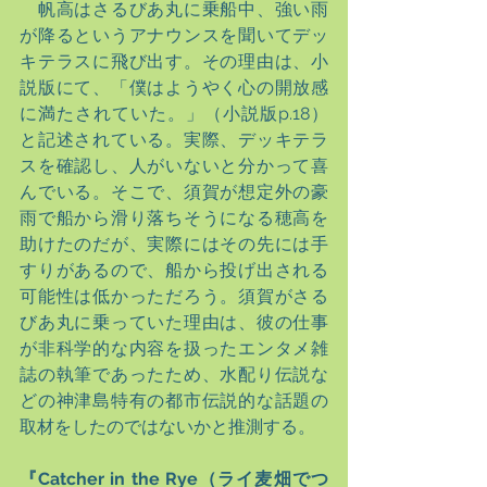
　帆高はさるびあ丸に乗船中、強い雨
が降るというアナウンスを聞いてデッ
キテラスに飛び出す。その理由は、小
説版にて、「僕はようやく心の開放感
に満たされていた。」（小説版p.18）
と記述されている。実際、デッキテラ
スを確認し、人がいないと分かって喜
んでいる。そこで、須賀が想定外の豪
雨で船から滑り落ちそうになる穂高を
助けたのだが、実際にはその先には手
すりがあるので、船から投げ出される
可能性は低かっただろう。須賀がさる
びあ丸に乗っていた理由は、彼の仕事
が非科学的な内容を扱ったエンタメ雑
誌の執筆であったため、水配り伝説な
どの神津島特有の都市伝説的な話題の
取材をしたのではないかと推測する。
『Catcher in the Rye（ライ麦畑でつ