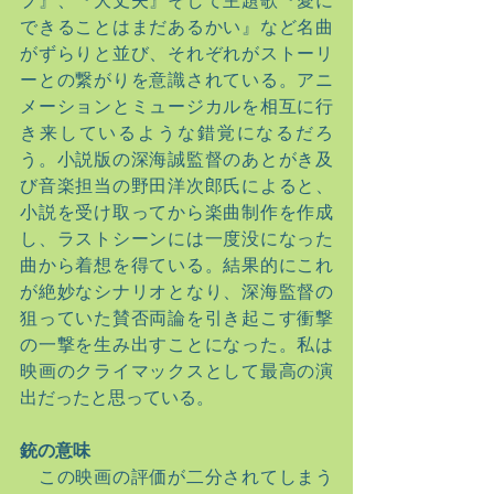
プ』、『大丈夫』そして主題歌『愛に
できることはまだあるかい』など名曲
がずらりと並び、それぞれがストーリ
ーとの繋がりを意識されている。アニ
メーションとミュージカルを相互に行
き来しているような錯覚になるだろ
う。小説版の深海誠監督のあとがき及
び音楽担当の野田洋次郎氏によると、
小説を受け取ってから楽曲制作を作成
し、ラストシーンには一度没になった
曲から着想を得ている。結果的にこれ
が絶妙なシナリオとなり、深海監督の
狙っていた賛否両論を引き起こす衝撃
の一撃を生み出すことになった。私は
映画のクライマックスとして最高の演
出だったと思っている。
銃の意味
　この映画の評価が二分されてしまう