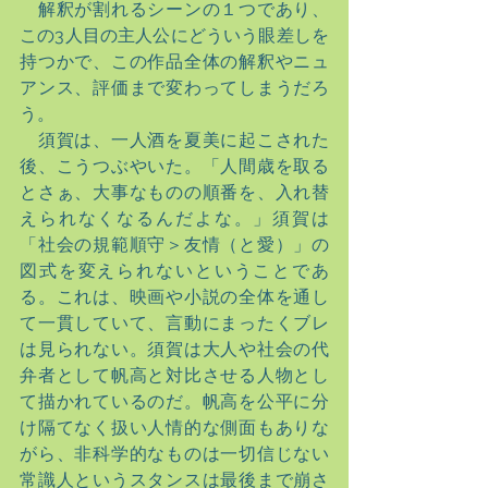
　解釈が割れるシーンの１つであり、
この3人目の主人公にどういう眼差しを
持つかで、この作品全体の解釈やニュ
アンス、評価まで変わってしまうだろ
う。
　須賀は、一人酒を夏美に起こされた
後、こうつぶやいた。「人間歳を取る
とさぁ、大事なものの順番を、入れ替
えられなくなるんだよな。」須賀は
「社会の規範順守＞友情（と愛）」の
図式を変えられないということであ
る。これは、映画や小説の全体を通し
て一貫していて、言動にまったくブレ
は見られない。須賀は大人や社会の代
弁者として帆高と対比させる人物とし
て描かれているのだ。帆高を公平に分
け隔てなく扱い人情的な側面もありな
がら、非科学的なものは一切信じない
常識人というスタンスは最後まで崩さ