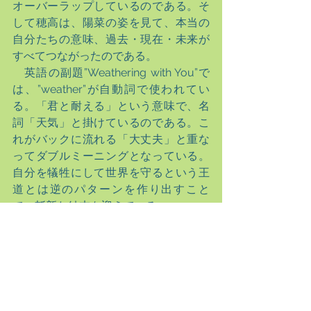
オーバーラップしているのである。そ
して穂高は、陽菜の姿を見て、本当の
自分たちの意味、過去・現在・未来が
すべてつながったのである。
　英語の副題”Weathering with You”で
は、”weather”が自動詞で使われてい
る。「君と耐える」という意味で、名
詞「天気」と掛けているのである。こ
れがバックに流れる「大丈夫」と重な
ってダブルミーニングとなっている。
自分を犠牲にして世界を守るという王
道とは逆のパターンを作り出すこと
で、斬新な結末を迎えている。
　さらに言えば、自分の道を突き進む
自信を持たせる応援歌になっているよ
うにも感じる。なんとなく閉塞感が漂
い、自分喪失の時代にいる中で、自分
の信念を信じてそれを行動に移す。だ