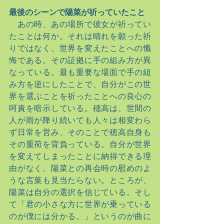
最後のシーンで陽菜が祈っていたこと
　あの時、あの場所で彼女が祈ってい
たことは何か。それは晴れを願った祈
りではなく、世界を変えたことへの懺
悔である。その証拠に手の組み方が異
なっている。最も重要な場面で手の組
み方を逆にしたことで、自分がこの世
界を選ぶことを祈ったことへの良心の
呵責を暗示している。穂高は、世間の
人が雨が降り続いても人々は相変わら
ず日常を営み、そのことで穂高自身も
その重荷を背負っている。自分が世界
を変えてしまったことに納得できる理
由がなく、陽菜との再会時の慰めのよ
うな言葉も見当たらない。ところが、
陽菜は自分の選択を信じている。そし
て「君の小さな方に世界が乗っている
のが僕には分かる。」というのが曲に