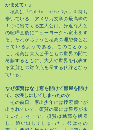
かまえて）』
　穂高は『Catcher in the Rye』を持ち
歩いている。アメリカ文学の最高峰の
１つに出てくる主人公は、身近な人と
の喧嘩直後にニューヨークへ家出をす
る。それがちょうど穂高の理想像とな
っているようである。このことから
も、穂高は大人と子どもの世界の間で
葛藤するともに、大人や世界を代表す
る須賀との対立点を示する伏線となっ
ている。
なぜ須賀はなぜ窓を開けて部屋を開け
て、水浸しにしてしまったのか
　その前日、家出少年には捜索願いが
出されていて、須賀の家には警察が来
ていた。そこで、須賀は穂高を解雇
し、追い出してしまった。彼はその