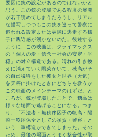
要因に銃の設定があるのではないかと
思う。この銃の登場である程度の展開
が若干読めてしまうだろうし、リアル
な描写しつつもこの銃を巡って警察に
追われる設定または実際に逃走する様
子に親近感が湧かないのだ。後述する
ように、この映画は、クライマックス
の「個人の愛・信念ー社会の安定・平
穏」の対立構造である。晴れの引き換
えに消えていく陽菜がいて、穂高がそ
の自己犠牲をした彼女と世界（天気）
を天秤に掛けたときにどちらを救うか
この映画のメインテーマのはずだ。と
ころが、銃が登場したことで、穂高は
様々な場面で逃げることになる。つま
り、「不法者・無秩序因子の帆高・陽
菜ー秩序保全としての須賀・警察」と
いう二重構造ができてしまった。その
ため、最後の場面とうまく整合性が取