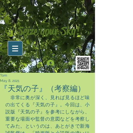
Seize your Sky!
Log In
Tom
May 8, 2021
『天気の子』（考察編）
　非常に奥が深く、見れば見るほど味
の出てくる『天気の子』。今回は、小
説版『天気の子』を参考にしながら、
重要な場面や監督の意図などを考察し
てみた。というのは、あとがきで新海