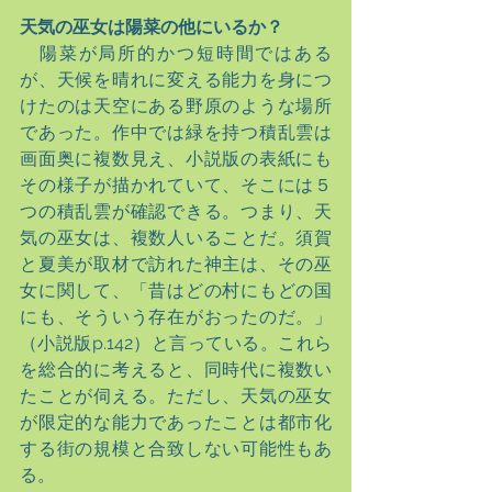
天気の巫女は陽菜の他にいるか？
　陽菜が局所的かつ短時間ではある
が、天候を晴れに変える能力を身につ
けたのは天空にある野原のような場所
であった。作中では緑を持つ積乱雲は
画面奥に複数見え、小説版の表紙にも
その様子が描かれていて、そこには５
つの積乱雲が確認できる。つまり、天
気の巫女は、複数人いることだ。須賀
と夏美が取材で訪れた神主は、その巫
女に関して、「昔はどの村にもどの国
にも、そういう存在がおったのだ。」
（小説版p.142）と言っている。これら
を総合的に考えると、同時代に複数い
たことが伺える。ただし、天気の巫女
が限定的な能力であったことは都市化
する街の規模と合致しない可能性もあ
る。