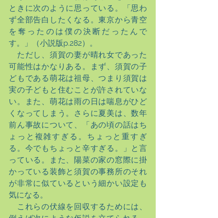
ときに次のように思っている。「思わ
ず全部告白したくなる。東京から青空
を奪ったのは僕の決断だったんで
す。」（小説版p.282）。
　ただし、須賀の妻が晴れ女であった
可能性はかなりある。まず、須賀の子
どもである萌花は祖母、つまり須賀は
実の子どもと住むことが許されていな
い。また、萌花は雨の日は喘息がひど
くなってしまう。さらに夏美は、数年
前ん事故について、「あの頃の話はち
ょっと複雑すぎる。ちょっと重すぎ
る。今でもちょっと辛すぎる。」と言
っている。また、陽菜の家の窓際に掛
かっている装飾と須賀の事務所のそれ
が非常に似ているという細かい設定も
気になる。
　これらの伏線を回収するためには、