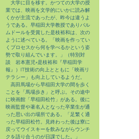
　大学に目を移す。かつての大学の授
業では、映画を文学的にいかに読み解
くかが主流であったが、昨今は違うよ
うである。早稲田大学教授でありバル
ムドールを受賞した是枝裕和は、次の
ように述べている。「映画を作ってい
くプロセスから何を学べるかという姿
勢で取り組んでいます。」（特別対
談　岩本憲児×是枝裕和『早稲田学
報』）IT技術の向上とともに「映画リ
テラシー」も向上しているようだ。
　高田馬場から早稲田大学の間を歩く
ことを「馬場歩き」と呼ぶ。その途中
に映画館「早稲田松竹」がある。後に
映画監督や著名人となった卒業生が通
った思い出の場所である。「足繁く通
った早稲田松竹。見終わった後は寮に
戻ってウイスキーを飲みながらウンチ
クを語り合うのが日課でした。」