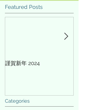
目を集めていたため、家族が
てしまうこともあ
Featured Posts
紹介してくれた。目次を眺め
その「完璧」を求
ると、１部「人間はなぜ人生
良い方向に進むこ
に意味を求めるか」、２部
しい。...
「人生の意味...
謹賀新年 2024
AIと多様性の論
Categories