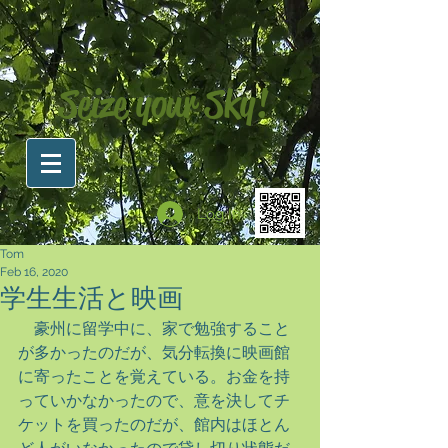
Seize your Sky!
Log In
Tom
Feb 16, 2020
学生生活と映画
　豪州に留学中に、家で勉強すること
が多かったのだが、気分転換に映画館
に寄ったことを覚えている。お金を持
っていかなかったので、意を決してチ
ケットを買ったのだが、館内はほとん