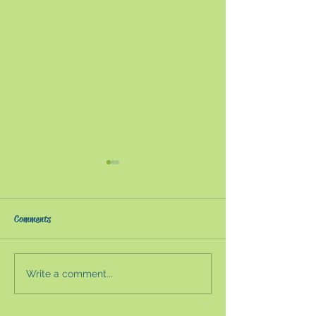
『世界一しあわせなフィ
「完璧＝自己ベ
ンランド人は幸福を追い
ストレスコーピン
求めない』〜「人生の意
フィンランドは世界幸福度ラ
ルヘルスの観点か
Comments
味」をアカデミックに考
ンキングで2年連続（2018
「完璧」を求める
える〜
年・2019年）で世界一位にラ
しば自身の負担に
ンクインした。それ以前に
多い。精神疾患を
Write a comment...
も、フィンランドはフィンラ
う人はこの傾向が
ンド・メソッドで世界的な注
完璧を求めて自分