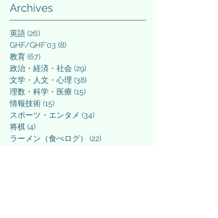
Archives
英語
(26)
26 posts
GHF/GHF'03
(8)
8 posts
教育
(67)
67 posts
政治・経済・社会
(29)
29 posts
文学・人文・心理
(38)
38 posts
理数・科学・医療
(15)
15 posts
情報技術
(15)
15 posts
スポーツ・エンタメ
(34)
34 posts
将棋
(4)
4 posts
ラーメン（食べログ）
(22)
22 posts
日常
(38)
38 posts
その他
(5)
5 posts
March 2026
(3)
3 posts
March 2025
(1)
1 post
February 2025
(1)
1 post
December 2024
(1)
1 post